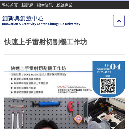
跳
學校首頁
新聞網
招生資訊
粉絲專業
到
主
要
內
容
快速上手雷射切割機工作坊
區