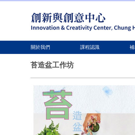
關於我們
課程認識
補
跳
到
苔造盆工作坊
主
要
內
容
區