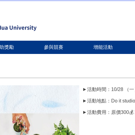
助獎勵
參與競賽
增能活動
►活動時間：10/28 （一）1
►活動地點：Do it studi
►活動費用：原價300💰 現在只