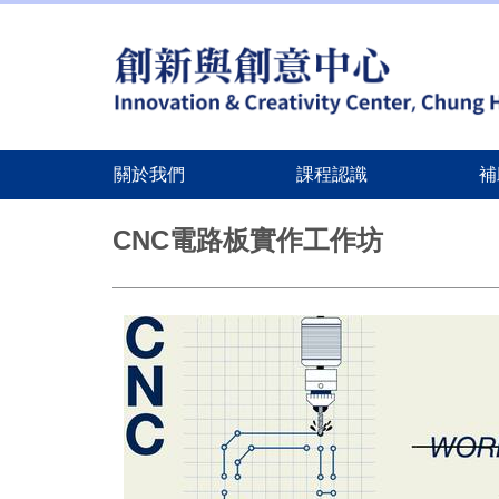
關於我們
課程認識
補
跳
到
CNC電路板實作工作坊
主
要
內
容
區