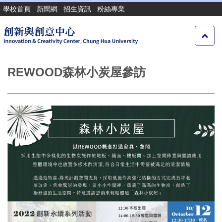
跳
學校首頁
新聞網
招生資訊
粉絲專業
到
主
要
內
容
REWOOD森林小炭屋參訪
區