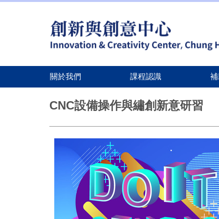
關於我們
課程認識
補
跳
到
CNC設備操作與繡創新意研習
主
要
內
容
區