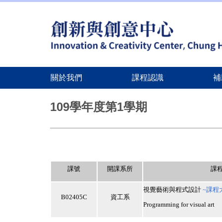
關於我們
課程認識
補
跳
到
109學年度第1學期
主
要
內
容
區
課號
開課系所
課
視覺藝術與程式設計
~
課程
B02405C
資工系
Programming for visual art