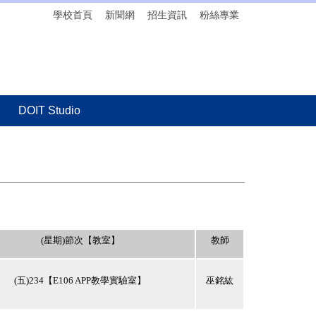
學校首頁
新聞網
招生資訊
粉絲專業
DOIT Studio
(
星期
)
節次【教室】
教師
(
五
)234
【
E106 APP
教學實驗室】
巫銘紘