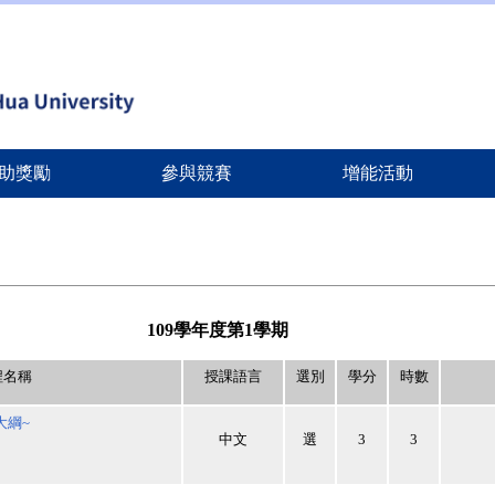
助獎勵
參與競賽
增能活動
109
學年度第
1
學期
程名稱
授課語言
選別
學分
時數
大綱
~
中文
選
3
3