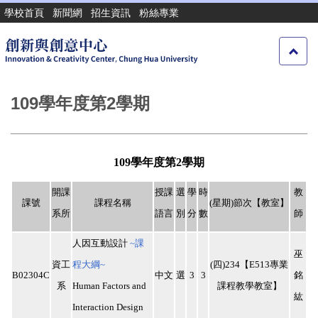
跳
學校首頁
新聞網
招生資訊
粉絲專業
到
主
要
內
容
109學年度第2學期
區
109
學年度第
2
學期
開課
授課
選
學
時
教
課號
課程名稱
(
星期
)
節次【教室】
系所
語言
別
分
數
師
人因互動設計
~
課
巫
資工
程大綱
~
(
四
)234
【
E513
專業
B02304C
中文
選
3
3
銘
系
Human Factors and
課程教學教室】
紘
Interaction Design