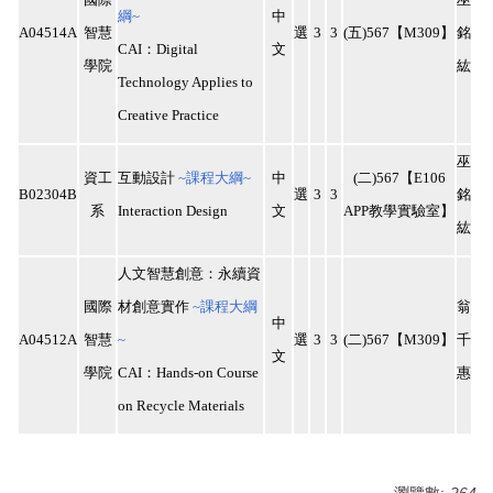
綱
~
中
A04514A
智慧
選
3
3
(
五
)567
【
M309
】
銘
CAI
：
Digital
文
學院
紘
Technology Applies to
Creative Practice
巫
資工
互動設計
~
課程大綱
~
中
(
二
)567
【
E106
B02304B
選
3
3
銘
系
Interaction Design
文
APP
教學實驗室】
紘
人文智慧創意：永續資
國際
材創意實作
~
課程大綱
翁
中
A04512A
智慧
~
選
3
3
(
二
)567
【
M309
】
千
文
學院
CAI
：
Hands-on Course
惠
on Recycle Materials
瀏覽數:
264