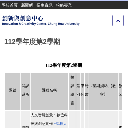
跳
學校首頁
新聞網
招生資訊
粉絲專業
到
主
要
內
容
112學年度第2學期
區
112
學年度第
2
學期
授
開課
課
選
學
時
(
星期
)
節次【教
教
課號
課程名稱
系所
語
別
分
數
室】
師
言
人文智慧創意：數位科
技與創意實作
~
課程大
國際
巫