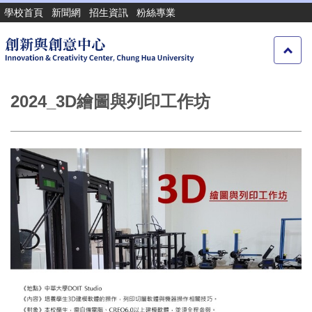
跳
學校首頁
新聞網
招生資訊
粉絲專業
到
主
要
內
容
2024_3D繪圖與列印工作坊
區