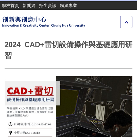
跳
學校首頁
新聞網
招生資訊
粉絲專業
到
主
要
內
容
2024_CAD+雷切設備操作與基礎應用研
區
習