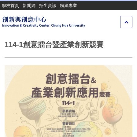
跳
學校首頁
新聞網
招生資訊
粉絲專業
到
主
要
內
容
114-1創意擂台暨產業創新競賽
區