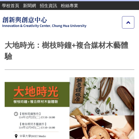
跳
學校首頁
新聞網
招生資訊
粉絲專業
到
主
要
內
容
大地時光：樹枝時鐘+複合媒材木藝體
區
驗