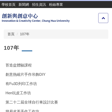
跳
學校首頁
新聞網
招生資訊
粉絲專業
到
主
要
內
容
首頁
107年
區
107年
苔造盆體驗課程
創意熱縮片手作吊飾DIY
有Fu3D列印工作坊
Hen玩皮工作坊
第二十二屆全球自行車設計比賽
簡易皮革手作工作坊