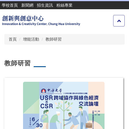
跳
學校首頁
新聞網
招生資訊
粉絲專業
到
主
要
內
容
首頁
增能活動
教師研習
區
教師研習